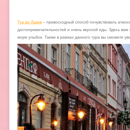
Тур во Львов
– превосходный способ почувствовать атмос
достопримечательностей и очень вкусной еды. Здесь вам
море улыбок. Также в рамках данного тура вы сможете ув