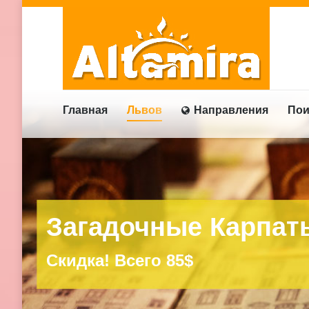
Главная
Львов
Направления
Пои
Загадочные Карпаты
Скидка! Всего 85$