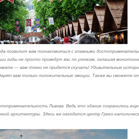
рода позволит вам познакомиться с главными достопримечател
ши гиды не просто проведут вас по улочкам, оглашая монотонн
рмате — вам точно не придется скучать! Удивительные истори
одарят вам только положительные эмоции. Также вы сможете о
топримечательность Львова. Ведь это здание сохранилось еще
чной архитектуры. Здесь же находится центр Греко-католичес