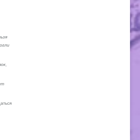
ьзя
огли
ок,
ит
щаться