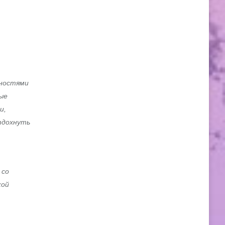
ьностями
ые
и,
тдохнуть
 со
кой