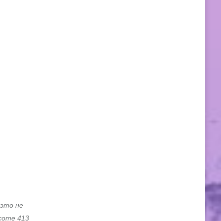
 это не
соте 413