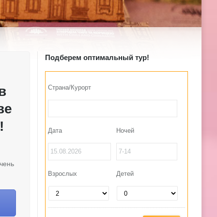
Подберем оптимальный тур!
в
Страна/Курорт
ве
!
Дата
Ночей
очень
Взрослых
Детей