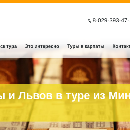
8-029-393-47
ск тура
Это интересно
Туры в карпаты
Контак
 и Львов в туре из Ми