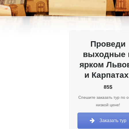
Проведи
выходные 
ярком Льво
и Карпатах
85$
Спешите заказать тур по 
низкой цене!
Заказать тур